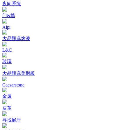
夜间系统
门&墙
Alpi
大品甄选烤漆
L&C
玻璃
大品甄选美耐板
Caesarstone
金属
皮革
寻找展厅