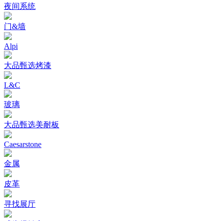
夜间系统
门&墙
Alpi
大品甄选烤漆
L&C
玻璃
大品甄选美耐板
Caesarstone
金属
皮革
寻找展厅